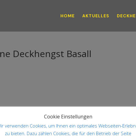
HOME
AKTUELLES
DECKHE
rne Deckhengst Basall
Cookie Einstellungen
ir verwenden Cookies, um Ihnen ein optimales Webseiten-Erlebn
zu bieten. Dazu zählen Cookies, die für den Betrieb der Seite