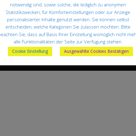
notwendig sind, sowie solche, die lediglich zu anonymen
Statistikzwecken, für Komforteinstellungen oder zur Anzeige
personalisierter Inhalte genutzt werden. Sie können selbst
entscheiden, welche Kategorien Sie zulassen möchten. Bitte
eachten Sie, dass auf Basis Ihrer Einstellung womöglich nicht me
alle Funktionalitäten der Seite zur Verfügung stehen.
Cookie Einstellung
Ausgewählte Cookies Bestätigen