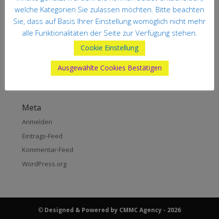
welche Kategorien Sie zulassen möchten. Bitte beachten
Neueste Kommentare
Sie, dass auf Basis Ihrer Einstellung womöglich nicht mehr
alle Funktionalitäten der Seite zur Verfügung stehen.
Archiv
Cookie Einstellung
Ausgewählte Cookies Bestätigen
Kategorien
Keine Kategorien
Meta
Anmelden
Eintrags-Feed
Kommentar-Feed
WordPress.org
©
Designed & Powered by CMMC Agency - 2026